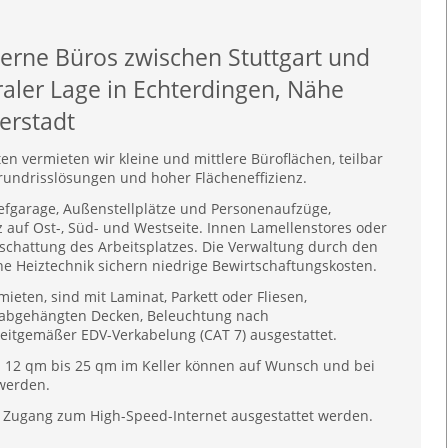
erne Büros zwischen Stuttgart und
raler Lage in Echterdingen, Nähe
erstadt
en vermieten wir kleine und mittlere Büroflächen, teilbar
rundrisslösungen und hoher Flächeneffizienz.
efgarage, Außenstellplätze und Personenaufzüge,
auf Ost-, Süd- und Westseite. Innen Lamellenstores oder
erschattung des Arbeitsplatzes. Die Verwaltung durch den
e Heiztechnik sichern niedrige Bewirtschaftungskosten.
mieten, sind mit Laminat, Parkett oder Fliesen,
 abgehängten Decken, Beleuchtung nach
 zeitgemäßer EDV-Verkabelung (CAT 7) ausgestattet.
on 12 qm bis 25 qm im Keller können auf Wunsch und bei
 werden.
t Zugang zum High-Speed-Internet ausgestattet werden.