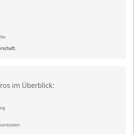
fer
rschaft.
ros im Überblick:
ung
liesenböden