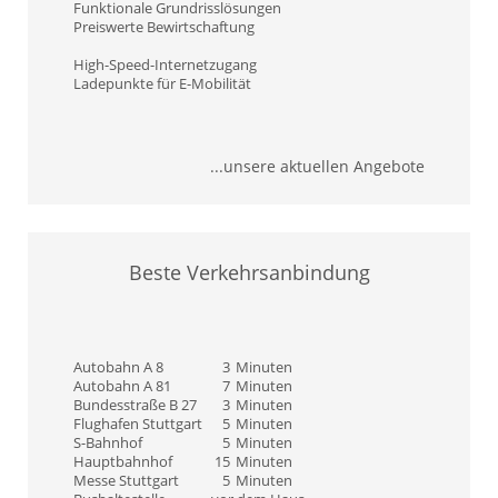
Funktionale Grundrisslösungen
Preiswerte Bewirtschaftung
High-Speed-Internetzugang
Ladepunkte für E-Mobilität
...unsere aktuellen Angebote
Beste Verkehrsanbindung
Autobahn A 8
3
Minuten
Autobahn A 81
7
Minuten
Bundesstraße B 27
3
Minuten
Flughafen Stuttgart
5
Minuten
S-Bahnhof
5
Minuten
Hauptbahnhof
15
Minuten
Messe Stuttgart
5
Minuten